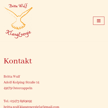
Zum
Inhalt
springen
Kontakt
Britta Wulf
Adolf-Kolping-Straße 14
49179 Ostercappeln
Tel.: 05473 6989092
britta.wulf.klangenergie[at]gmail.com