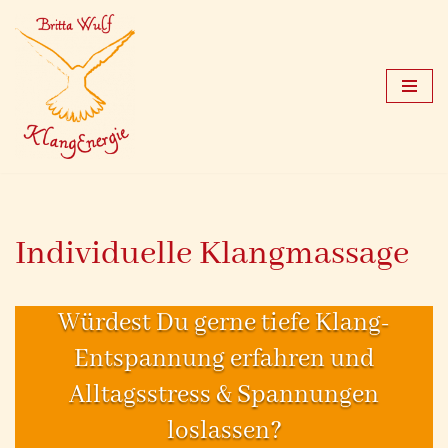
Zum
Inhalt
springen
Individuelle Klangmassage
Würdest Du gerne tiefe Klang-
Entspannung erfahren und
Alltagsstress & Spannungen
loslassen?